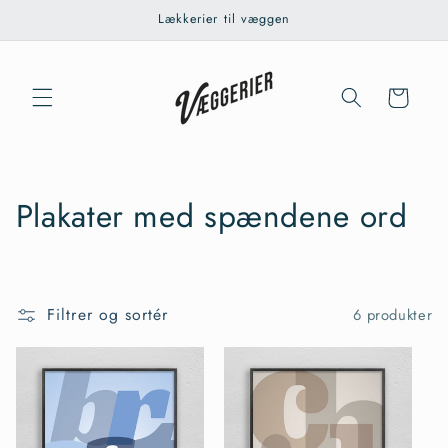
Gå til
Lækkerier til væggen
indhold
Indkøbskurv
K
Plakater med spændene ord
o
l
Filtrer og sortér
6 produkter
l
e
k