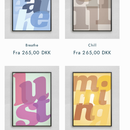
t
i
o
n
:
Breathe
Chill
Normalpris
Fra 265,00 DKK
Normalpris
Fra 265,00 DKK