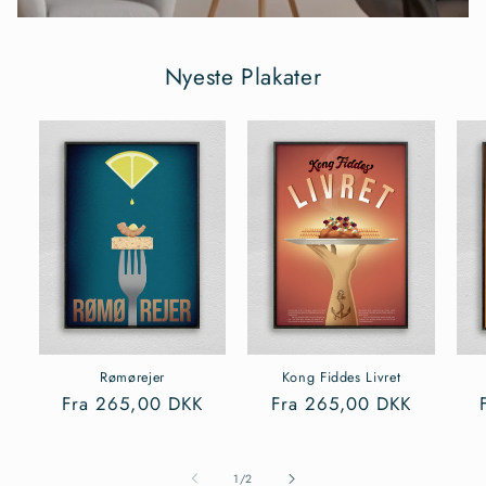
Nyeste Plakater
Rømørejer
Kong Fiddes Livret
Normalpris
Fra 265,00 DKK
Normalpris
Fra 265,00 DKK
af
1
/
2