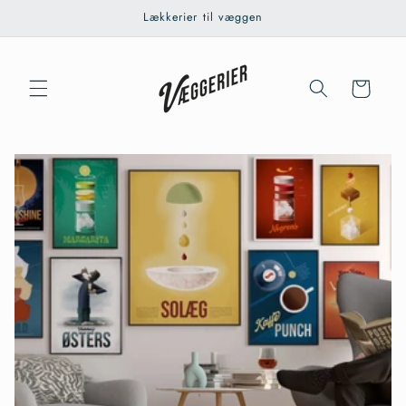
Gå til
Lækkerier til væggen
indhold
Indkøbskurv